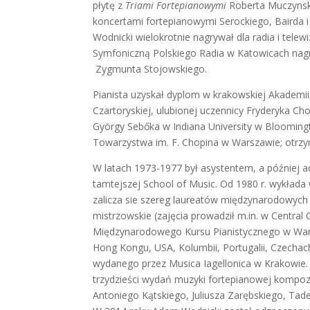
płytę z
Triami Fortepianowymi
Roberta Muczynski
koncertami fortepianowymi Serockiego, Bairda i
Wodnicki wielokrotnie nagrywał dla radia i telewi
Symfoniczną Polskiego Radia w Katowicach nagr
Zygmunta
Stojowskiego.
Pianista uzyskał dyplom w krakowskiej Akademii
Czartoryskiej, ulubionej uczennicy Fryderyka Ch
György Sebőka w Indiana University w Bloomingt
Towarzystwa im. F. Chopina w Warszawie; otrzyma
W latach 1973-1977 był asystentem, a później a
tamtejszej School of Music. Od 1980 r. wykłada
zalicza sie szereg laureatów międzynarodowych
mistrzowskie (zajęcia prowadził m.in. w Central 
Międzynarodowego Kursu Pianistycznego w Warni
Hong Kongu, USA, Kolumbii, Portugalii, Czech
wydanego przez Musica Iagellonica w Krakowie
trzydzieści wydań muzyki fortepianowej kompoz
Antoniego Kątskiego, Juliusza Zarębskiego, Tade