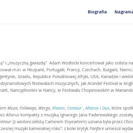
Biografia
Nagrani
” i „muzyczną gwiazdą” Adam Wodnicki koncertował jako solista na
wał m.in. w Hiszpanii, Portugalii, Francji, Czechach, Bułgarii, Niemc
gentynie, Izraelu, Republice Południowej Afryki, USA, Kanadzie i wielo
ędzynarodowych festiwalach muzycznych, jak Arundel Festival w Angli
ant, Nancyphonies w Nancy, w Festiwalu Chopinowskim w Marianski
firm
Muza, Folkways, Wergo,
Klavier
,
Centaur
,
Altarus
i
Dux
, które spotk
zez
Altarus
kompakty z muzyką Ignacego Jana Paderewskiego zostały
entaur
(z wiolonczelistą Carterem Enyeartem) uznana była przez
Chic
zesnej muzyki kameralnej roku”; z kolei krytyk
Fanfare
umieścił wydan