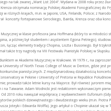
ego na tak zwanej „Want List 2004”. Wydana w 2008 roku przez
Dux
 Krenza otrzymała nominację Polskiej Akademii Fonograficznej do Fr
zji w różnych krajach, m.in. w Japonii, USA, Finlandii, Polsce; z Narod
ał koncerty fortepianowe Serockiego, Bairda, Krenza oraz oba konc
 Muzycznej w klasie profesora Jana Hoffmana (który to w młodości st
opina, a później był studentem i asystentem Egona Petriego); studio
on, łącząc elementy tradycji Chopina, Liszta i Busoniego. Był trzyk
ł także trzy nagrody na VIII Festiwalu Pianistyki Polskiej w Słupsku.
diunktem w Akademii Muzycznej w Krakowie. W 1979 r., na zaproszeni
 w University of North Texas College of Music w Denton, gdzie jest 
 konkursów pianistycznych. Z międzynarodową działalnością koncert
Conservatory w Pekinie i University of Pretoria w Republice Południowe
e; prowadzi także letnie kursy na Majorce. Był również jurorem m
ach i na Taiwanie. Adam Wodnicki jest redaktorem wykonawczym pie
. Od 2010 roku nawiązał współpracę z wydawnictwem Eufonium (Gdyn
ytorów polskich dziewiętnastego i dwudziestego wieku (m.in. Piotra
usza Joteyki i Edwarda Wolffa). Jego artykuł o Chopinie ukazał się w 